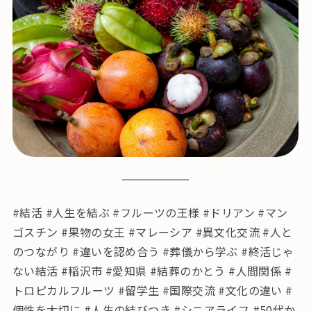
#結活 #人生を結ぶ #フルーツの王様 #ドリアン #マン
ゴスチン #果物の女王 #マレーシア #異文化交流 #人と
のつながり #違いを認め合う #葬儀から学ぶ #終活じゃ
ない結活 #稲沢市 #愛知県 #結葬のかとう #人間関係 #
トロピカルフルーツ #留学生 #国際交流 #文化の違い #
個性を大切に #人生の結びつき #シニアライフ #50代か