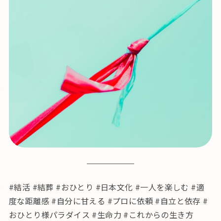
#結活 #結葬 #おひとり #日本文化 #一人を楽しむ #適
度な距離感 #自分に甘える #プロに依頼 #自立と依存 #
おひとり様パラダイス #生命力 #これからの生き方