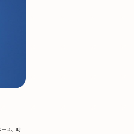
。
ペース、時