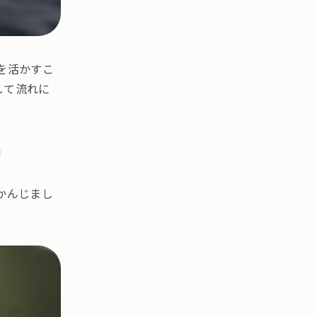
を活かすこ
して流れに
」
かんじまし