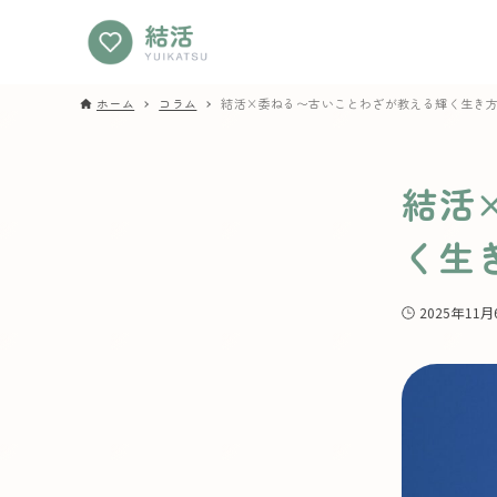
ホーム
コラム
結活×委ねる〜古いことわざが教える輝く生き
結活
く生
2025年11月