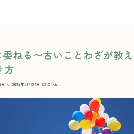
方
×委ねる〜古いことわざが教え
き方
6日
2025年11月24日
コラム