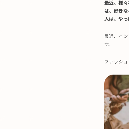
最近、様々
は、好きな
人は、やっ
最近、イン
す。
ファッショ