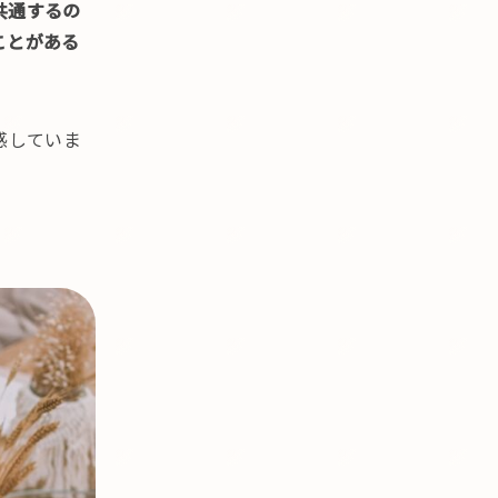
共通するの
ことがある
感していま